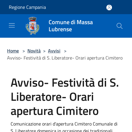
Salta al contenuto principale
Regione Campania
Comune di Massa
Lubrense
Home
>
Novità
>
Avvisi
>
Avviso- Festività di S. Liberatore- Orari apertura Cimitero
Avviso- Festività di S.
Liberatore- Orari
apertura Cimitero
Comunicazione orari d'apertura Cimitero Comunale di
S. Liberatore domenica in occasione dei tradizionali