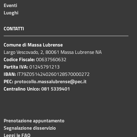
Eventi
Luoghi
CONTATTI
Comune di Massa Lubrense
Largo Vescovado, 2, 80061 Massa Lubrense NA
Codice Fiscale:
00637560632
Partita IVA:
01245791213
IBAN:
IT79Z0514240260128570000272
PEC:
protocollo.massalubrense@pec.it
Centralino Unico:
081 5339401
Prenotazione appuntamento
Segnalazione disservizio
Leggi le FAQ