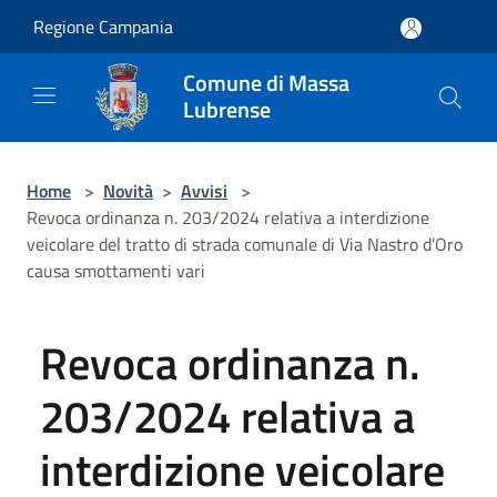
Salta al contenuto principale
Regione Campania
Comune di Massa
Lubrense
Home
>
Novità
>
Avvisi
>
Revoca ordinanza n. 203/2024 relativa a interdizione
veicolare del tratto di strada comunale di Via Nastro d’Oro
causa smottamenti vari
Revoca ordinanza n.
203/2024 relativa a
interdizione veicolare