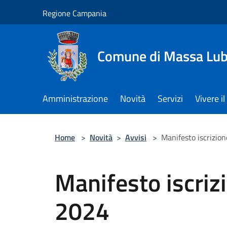
Salta al contenuto principale
Regione Campania
Comune di Massa Lu
Amministrazione
Novità
Servizi
Vivere 
Home
>
Novità
>
Avvisi
>
Manifesto iscrizion
Manifesto iscriz
2024