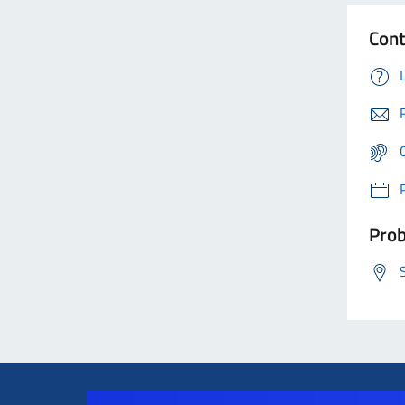
Cont
Prob