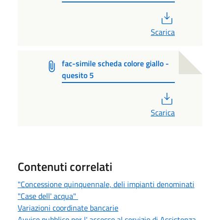
PDF
Scarica
fac-simile scheda colore giallo -
quesito 5
PDF
Scarica
Contenuti correlati
"Concessione quinquennale, deli impianti denominati
"Case dell' acqua"
Variazioni coordinate bancarie
Avviso pubblico per l' accesso al servizio di Assistenza