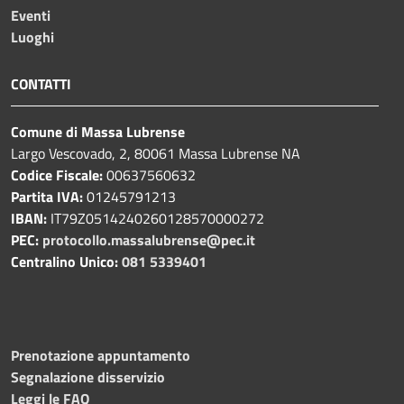
Eventi
Luoghi
CONTATTI
Comune di Massa Lubrense
Largo Vescovado, 2, 80061 Massa Lubrense NA
Codice Fiscale:
00637560632
Partita IVA:
01245791213
IBAN:
IT79Z0514240260128570000272
PEC:
protocollo.massalubrense@pec.it
Centralino Unico:
081 5339401
Prenotazione appuntamento
Segnalazione disservizio
Leggi le FAQ