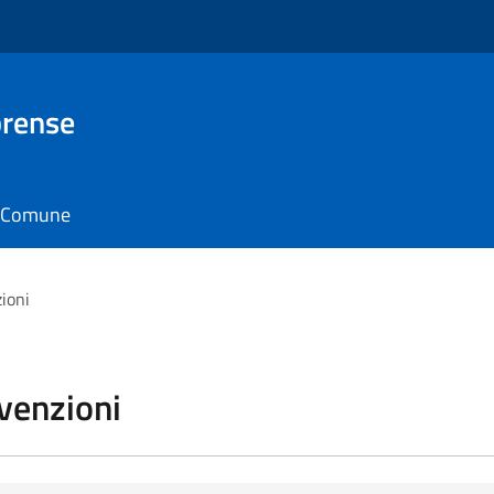
brense
il Comune
zioni
vvenzioni