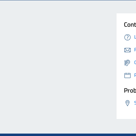
Cont
Prob