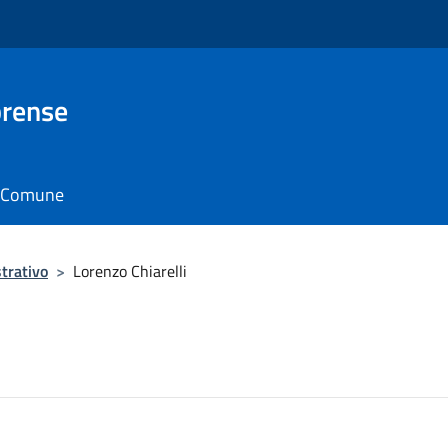
brense
il Comune
trativo
>
Lorenzo Chiarelli