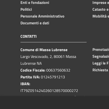
Enti e fondazioni
Imprese 
Politici
Catasto e
Personale Amministrativo
Mobilità e
Documenti e dati
CONTATTI
Prenotaz
Comune di Massa Lubrense
Segnalazi
Largo Vescovado, 2, 80061 Massa
Leggi le 
Lubrense NA
Richiesta
Codice Fiscale:
00637560632
Partita IVA:
01245791213
IBAN:
IT79Z0514240260128570000272
PEC:
protocollo.massalubrense@pec.it
Centralino Unico:
081 5339401