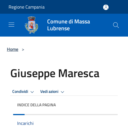
Salta al contenuto principale
Regione Campania
Comune di Massa
Lubrense
Home
>
Giuseppe Maresca
Condividi
Vedi azioni
INDICE DELLA PAGINA
Incarichi