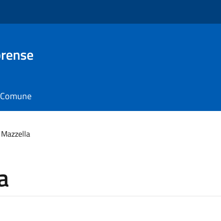
brense
il Comune
 Mazzella
a