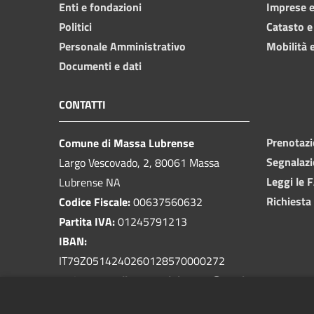
Enti e fondazioni
Imprese 
Politici
Catasto e
Personale Amministrativo
Mobilità e
Documenti e dati
CONTATTI
Prenotaz
Comune di Massa Lubrense
Segnalazi
Largo Vescovado, 2, 80061 Massa
Leggi le 
Lubrense NA
Richiesta
Codice Fiscale:
00637560632
Partita IVA:
01245791213
IBAN:
IT79Z0514240260128570000272
PEC:
protocollo.massalubrense@pec.it
Centralino Unico:
081 5339401