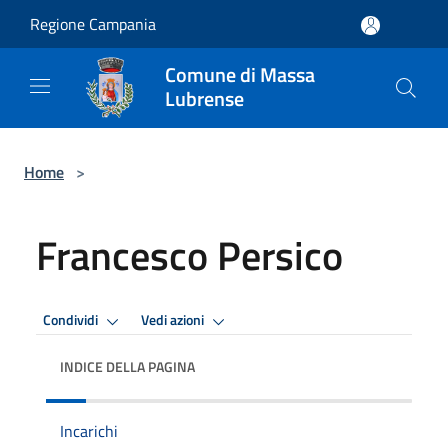
Salta al contenuto principale
Regione Campania
Comune di Massa
Lubrense
Home
>
Francesco Persico
Condividi
Vedi azioni
INDICE DELLA PAGINA
Incarichi