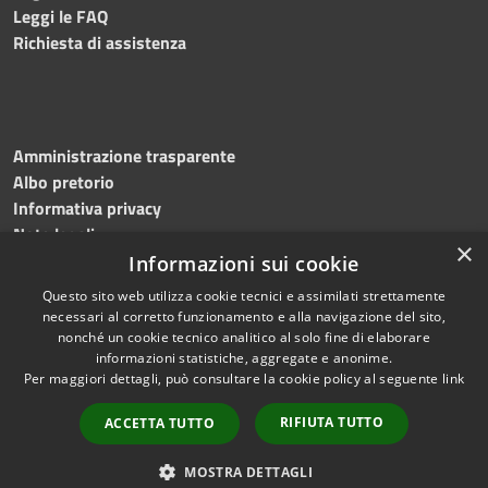
Leggi le FAQ
Richiesta di assistenza
Amministrazione trasparente
Albo pretorio
Informativa privacy
Note legali
×
Dichiarazione di accessibilità
Informazioni sui cookie
Questo sito web utilizza cookie tecnici e assimilati strettamente
necessari al corretto funzionamento e alla navigazione del sito,
nonché un cookie tecnico analitico al solo fine di elaborare
informazioni statistiche, aggregate e anonime.
RSS
Copyright © 2023
Per maggiori dettagli, può consultare la cookie policy al seguente
link
Accessibilità
•
Comune di Massa
Privacy
Lubrense
• Powered
RIFIUTA TUTTO
ACCETTA TUTTO
Cookie
by
Municipium
•
Redazione
Mappa del sito
MOSTRA DETTAGLI