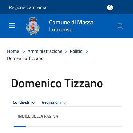
Salta al contenuto principale
Regione Campania
Comune di Massa
Lubrense
Home
>
Amministrazione
>
Politici
>
Domenico Tizzano
Domenico Tizzano
Condividi
Vedi azioni
INDICE DELLA PAGINA