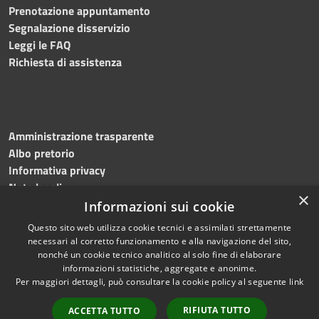
Prenotazione appuntamento
Segnalazione disservizio
Leggi le FAQ
Richiesta di assistenza
Amministrazione trasparente
Albo pretorio
Informativa privacy
Note legali
×
Dichiarazione di accessibilità
Informazioni sui cookie
Questo sito web utilizza cookie tecnici e assimilati strettamente
necessari al corretto funzionamento e alla navigazione del sito,
nonché un cookie tecnico analitico al solo fine di elaborare
informazioni statistiche, aggregate e anonime.
RSS
Copyright © 2023
Per maggiori dettagli, può consultare la cookie policy al seguente
link
Accessibilità
•
Comune di Massa
Privacy
Lubrense
• Powered
RIFIUTA TUTTO
ACCETTA TUTTO