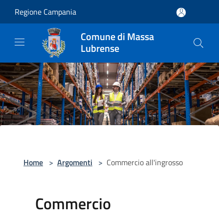
Salta al contenuto principale
Regione Campania
Comune di Massa
Lubrense
Home
>
Argomenti
>
Commercio all'ingrosso
Commercio