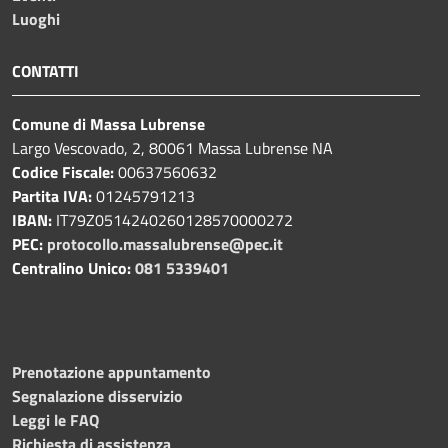
Luoghi
CONTATTI
Comune di Massa Lubrense
Largo Vescovado, 2, 80061 Massa Lubrense NA
Codice Fiscale:
00637560632
Partita IVA:
01245791213
IBAN:
IT79Z0514240260128570000272
PEC:
protocollo.massalubrense@pec.it
Centralino Unico:
081 5339401
Prenotazione appuntamento
Segnalazione disservizio
Leggi le FAQ
Richiesta di assistenza