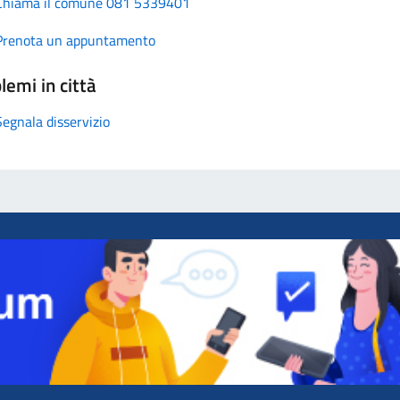
Chiama il comune 081 5339401
Prenota un appuntamento
lemi in città
Segnala disservizio