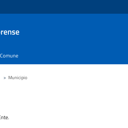
brense
il Comune
>
Municipio
Ente.