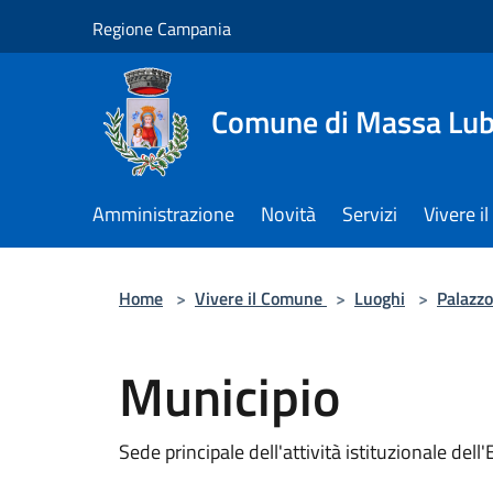
Salta al contenuto principale
Regione Campania
Comune di Massa Lu
Amministrazione
Novità
Servizi
Vivere 
Home
>
Vivere il Comune
>
Luoghi
>
Palazzo
Municipio
Sede principale dell'attività istituzionale dell'