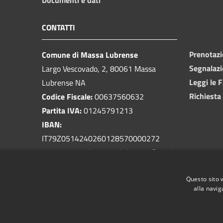
CONTATTI
Prenotaz
Comune di Massa Lubrense
Segnalazi
Largo Vescovado, 2, 80061 Massa
Leggi le 
Lubrense NA
Richiesta
Codice Fiscale:
00637560632
Partita IVA:
01245791213
IBAN:
IT79Z0514240260128570000272
PEC:
protocollo.massalubrense@pec.it
Centralino Unico:
081 5339401
Questo sito 
alla navig