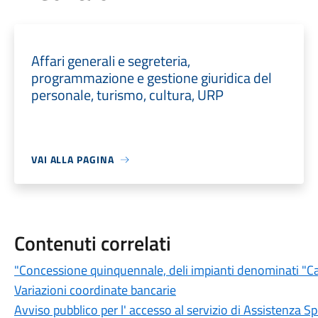
Affari generali e segreteria,
programmazione e gestione giuridica del
personale, turismo, cultura, URP
VAI ALLA PAGINA
Contenuti correlati
"Concessione quinquennale, deli impianti denominati "Ca
Variazioni coordinate bancarie
Avviso pubblico per l' accesso al servizio di Assistenza S