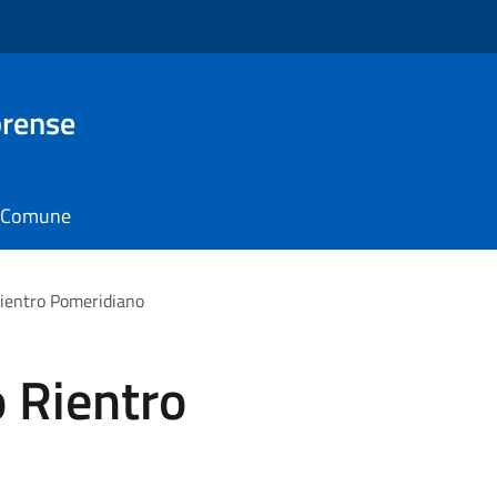
brense
il Comune
Rientro Pomeridiano
o Rientro