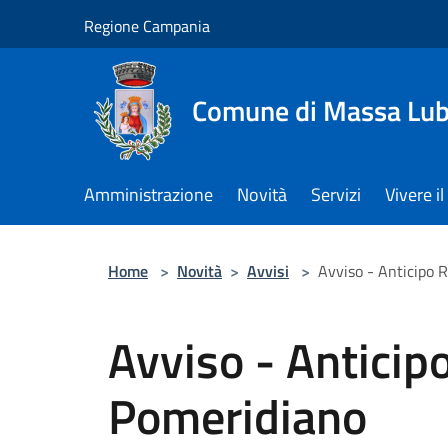
Salta al contenuto principale
Regione Campania
Comune di Massa Lu
Amministrazione
Novità
Servizi
Vivere 
Home
>
Novità
>
Avvisi
>
Avviso - Anticipo 
Avviso - Anticip
Pomeridiano