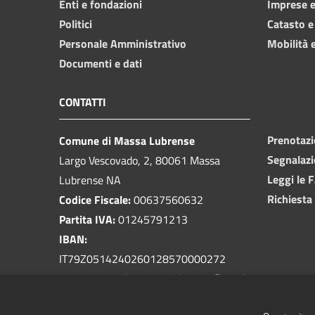
Enti e fondazioni
Imprese 
Politici
Catasto e
Personale Amministrativo
Mobilità e
Documenti e dati
CONTATTI
Prenotaz
Comune di Massa Lubrense
Segnalazi
Largo Vescovado, 2, 80061 Massa
Leggi le 
Lubrense NA
Richiesta
Codice Fiscale:
00637560632
Partita IVA:
01245791213
IBAN:
IT79Z0514240260128570000272
PEC:
protocollo.massalubrense@pec.it
Centralino Unico:
081 5339401