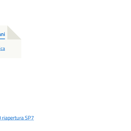
ani
ica
 riapertura SP7