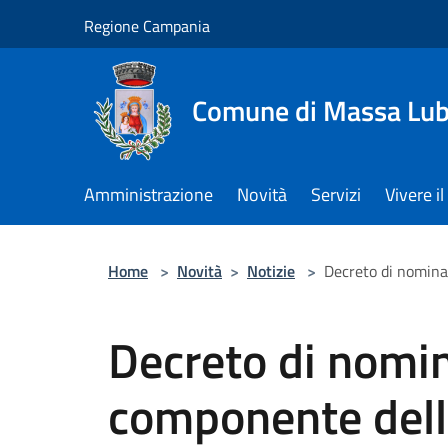
Salta al contenuto principale
Regione Campania
Comune di Massa Lu
Amministrazione
Novità
Servizi
Vivere 
Home
>
Novità
>
Notizie
>
Decreto di nomina
Decreto di nomi
componente dell