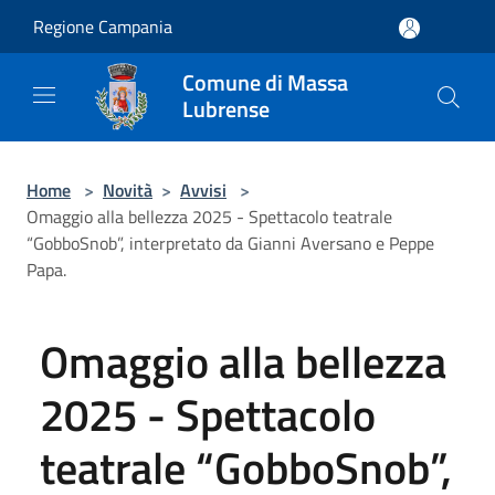
Salta al contenuto principale
Regione Campania
Comune di Massa
Lubrense
Home
>
Novità
>
Avvisi
>
Omaggio alla bellezza 2025 - Spettacolo teatrale
“GobboSnob”, interpretato da Gianni Aversano e Peppe
Papa.
Omaggio alla bellezza
2025 - Spettacolo
teatrale “GobboSnob”,