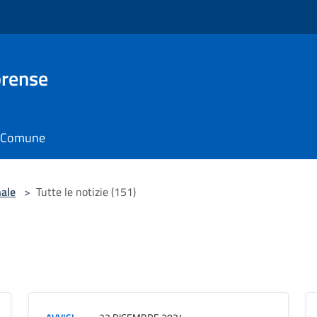
brense
il Comune
nale
>
Tutte le notizie (151)