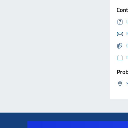
Cont
Prob